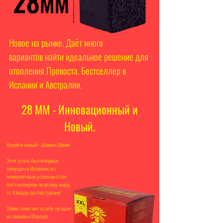
Новое на рынке. Даёт много
вариантов найти идеальное решение для
отопления Провоста. Бестселлер в
Испании и Австралии.
28 ММ - Инновационный и
Новый.
Яркий и новый - Шаман 28мм!
Этот уголь был впервые
запущен в Испании, и с
невероятным успехом стал
бестселлером по всему миру,
от Канады до Австралии!
28мм сочетает в себе лучшее
из линейки Shaman,