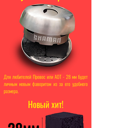
Для любителей Провос или AOT - 28 мм будет
личным новым фаворитом из за его удобного
размера.
Новый хит!