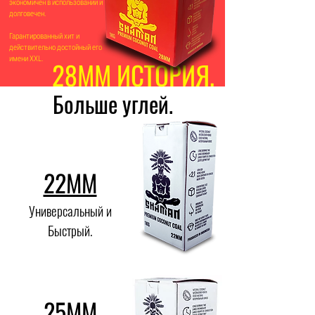
экономичен в использовании и
долговечен.
Гарантированный хит и
действительно достойный его
имени XXL.
28MM ИСТОРИЯ.
Больше углей.
22MM
Универсальный и
Быстрый.
25MM