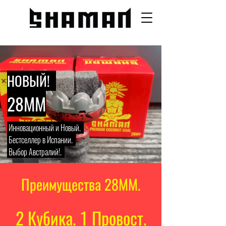
НОВЫЙ!
28MM
Инновационный и Новый.
Бестселлер в Испании.
Выбор Австралий!.
Преимущества 28ММ.
2 Кубика. 1 Провост.