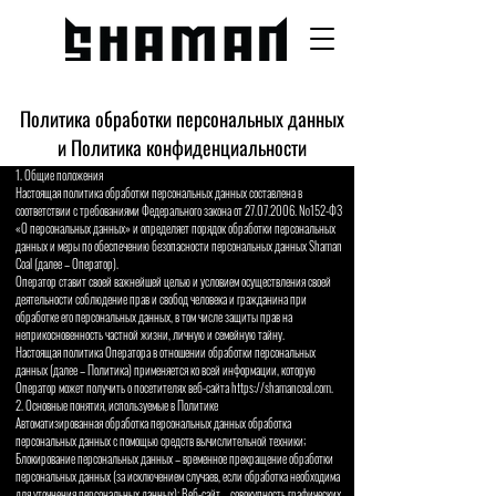
Политика обработки персональных данных
и Политика конфиденциальности
1. Общие положения
Настоящая политика обработки персональных данных составлена в
соответствии с требованиями Федерального закона от 27.07.2006. №152-ФЗ
«О персональных данных» и определяет порядок обработки персональных
данных и меры по обеспечению безопасности персональных данных Shaman
Coal (далее – Оператор).
Оператор ставит своей важнейшей целью и условием осуществления своей
деятельности соблюдение прав и свобод человека и гражданина при
обработке его персональных данных, в том числе защиты прав на
неприкосновенность частной жизни, личную и семейную тайну.
Настоящая политика Оператора в отношении обработки персональных
данных (далее – Политика) применяется ко всей информации, которую
Оператор может получить о посетителях веб-сайта https://shamancoal.com.
2. Основные понятия, используемые в Политике
Автоматизированная обработка персональных данных обработка
персональных данных с помощью средств вычислительной техники;
Блокирование персональных данных – временное прекращение обработки
персональных данных (за исключением случаев, если обработка необходима
для уточнения персональных данных); Веб-сайт – совокупность графических