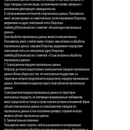
будут переданы третьим лицам, за исключением случаев, связанных с
исполнением действующего законодательства.
В случае выявления неточностей в персональных данных, Пользователь
может актуализировать их самостоятельно, путем направления Оператору
уведомление на адрес электронной почты Оператора
marketing@shamancoal.com
с пометкой «Актуализация персональных
данных».
Срок обработки персональных данных является неограниченным.
Пользователь может в любой момент отозвать свое согласие на обработку
персональных данных, направив Оператору уведомление посредством
электронной почты на электронный адрес Оператора
marketing@shamancoal.com
с пометкой «Отзыв согласия на обработку
персональных данных».
7. Трансграничная передача персональных данных
Оператор до начала осуществления трансграничной передачи персональных
данных обязан убедиться в том, что иностранным государством, на
территорию которого предполагается осуществлять передачу персональных
данных, обеспечивается надежная защита прав субъектов персональных
данных.
Трансграничная передача персональных данных на территории
иностранных государств, не отвечающих вышеуказанным требованиям,
может осуществляться только в случае наличия согласия в письменной форме
субъекта персональных данных на трансграничную передачу его
персональных данных и/или исполнения договора, стороной которого
является субъект персональных данных.
8. Заключительные положения
Пользователь может получить любые разъяснения по интересующим
вопросам, касающимся обработки его персональных данных, обратившись к