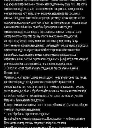
на раскрытие персональных данных неопределенному кругу лиц (передача
персональных данных) или на ознакомление с персональными данными
неограниченного круга лиц, в том числе обнародование персональных
данных в средствах массовой информации, размещение в информационно-
телекоммуникационных сетях или предоставление доступа к персональным
данным каким-либо иным способом; Трансграничная передача
персональных данных передача персональных данных на территорию
иностранного государства органу власти иностранного государства,
иностранному физическому или иностранному юридическому лицу;
Уничтожение персональных данных – любые действия, в результате которых
персональные данные уничтожаются безвозвратно с невозможностью
дальнейшего восстановления содержания персональных данных в
информационной системе персональных данных и (или) результате которых
уничтожаются материальные носители персональных данных.
3. Оператор может обрабатывать следующие персональные данные
Пользователя
Фамилия, имя, отчество; Электронный адрес; Номера телефонов; Год, месяц,
дата и место рождения; Адрес фактического места проживания и
регистрации по месту жительства и (или) по месту пребывания; Также на
сайте происходит сбор и обработка обезличенных данных о посетителях (в
т.ч. файлов «cookie») с помощью сервисов интернет-статистики (Яндекс
Метрика и Гугл Аналитика и других).
Вышеперечисленные данные далее по тексту Политики объединены общим
понятием Персональные данные.
4. Цели обработки персональных данных
Цель обработки персональных данных Пользователя — информирование
Пользователя посредством отправки электронных писем.
Также Оператор имеет право направлять Пользователю уведомления о новых