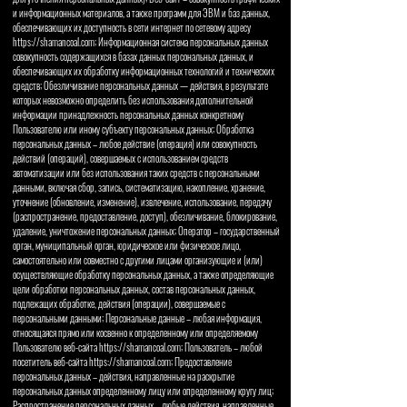
и информационных материалов, а также программ для ЭВМ и баз данных,
обеспечивающих их доступность в сети интернет по сетевому адресу
https://shamancoal.com; Информационная система персональных данных
совокупность содержащихся в базах данных персональных данных, и
обеспечивающих их обработку информационных технологий и технических
средств; Обезличивание персональных данных — действия, в результате
которых невозможно определить без использования дополнительной
информации принадлежность персональных данных конкретному
Пользователю или иному субъекту персональных данных; Обработка
персональных данных – любое действие (операция) или совокупность
действий (операций), совершаемых с использованием средств
автоматизации или без использования таких средств с персональными
данными, включая сбор, запись, систематизацию, накопление, хранение,
уточнение (обновление, изменение), извлечение, использование, передачу
(распространение, предоставление, доступ), обезличивание, блокирование,
удаление, уничтожение персональных данных; Оператор – государственный
орган, муниципальный орган, юридическое или физическое лицо,
самостоятельно или совместно с другими лицами организующие и (или)
осуществляющие обработку персональных данных, а также определяющие
цели обработки персональных данных, состав персональных данных,
подлежащих обработке, действия (операции), совершаемые с
персональными данными; Персональные данные – любая информация,
относящаяся прямо или косвенно к определенному или определяемому
Пользователю веб-сайта https://shamancoal.com; Пользователь – любой
посетитель веб-сайта https://shamancoal.com; Предоставление
персональных данных – действия, направленные на раскрытие
персональных данных определенному лицу или определенному кругу лиц;
Распространение персональных данных – любые действия, направленные