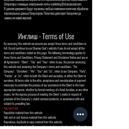
Оператору с помощью электронной почты
marketing@shamancoal.com
.
В данном документе будут отражены любые изменения политики обработки
персональных данных Оператором. Политика действует бессрочно до
замены ее новой версией.
Инглиш - Terms of Use
By accessing this website we assume you accept these terms and conditions in
full. Do not continue to use Shaman Coal's website if you do not accept all the
terms and conditions stated on this page. The following terminology applies to
these Terms and Conditions, Privacy Statement and Disclaimer Notice and any or
all Agreements: "Client", "You" and "Your" refers to you, the person accessing
this website and accepting the Company's terms and conditions. "The
Company", "Ourselves", "We", "Our" and "Us", refers to our Company. "Party",
"Parties", or "Us", refers to both the Client and ourselves, or either the Client or
ourselves. All terms refer to the offer, acceptance and consideration of payment
necessary to undertake the process of our assistance to the Client in the most
appropriate manner, whether by formal meetings of a fixed duration, or any other
means, for the express purpose of meeting the Client's needs in respect of
provision of the Company's stated services/products, in accordance with and
subject to, prevailing law.
You must not:
Republish material from this website.
Sell, rent or sub-license material from this website.
Reproduce, duplicate or copy material from this website.
Redistribute content from Shamancoal.com (unless content is specifically made