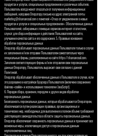
продуктах и услугах, специальных предложениях и различных событиях.
Пользователь всегда может отказаться от получения информационных
сообщений, направив Оператору письмо на адрес электронной почты
marketing@shamancoal.com
с пометкой «Отказ от уведомлениях о новых
продуктах и услугах и специальных предложениях». Обезличенные данные
Пользователей, собираемые с помощью сервисов интернет-статистики,
служат для сбора информации о действиях Пользователей на сайте,
улучшения качества сайта и его содержания. 5. Правовые основания
обработки персональных данных
Оператор обрабатывает персональные данные Пользователя только в случае
их заполнения и/или отправки Пользователем самостоятельно через
специальные формы, расположенные на сайте https://shamancoal.com.
Заполняя соответствующие формы и/или отправляя свои персональные
данные Оператору, Пользователь выражает свое согласие с данной
Политикой.
Оператор обрабатывает обезличенные данные о Пользователе в случае, если
это разрешено в настройках браузера Пользователя (включено сохранение
файлов «cookie» и использование технологии JavaScript).
6. Порядок сбора, хранения, передачи и других видов обработки
персональных данных
Безопасность персональных данных, которые обрабатываются Оператором,
обеспечивается путем реализации правовых, организационных и
технических мер, необходимых для выполнения в полном объеме требований
действующего законодательства в области защиты персональных данных.
Оператор обеспечивает сохранность персональных данных и принимает все
возможные меры, исключающие доступ к персональным данным
неуполномоченных лиц.
Персональные данные Пользователя никогда, ни при каких условиях не